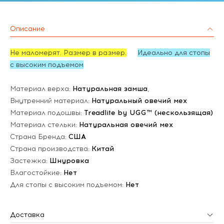
Описание
Не маломерят. Размер в размер.
Идеально для стопы
с высоким подъемом
Материал верха:
Натуральная замша
,
Внутренний материал:
Натуральный овечий мех
Материал подошвы:
Treadlite by UGG™ (нескользящая)
Материал стельки:
Натуральная овечий мех
Страна Бренда:
США
Страна производства:
Китай
Застежка:
Шнуровка
Влагостойкие:
Нет
Для стопы с высоким подъемом:
Нет
Доставка