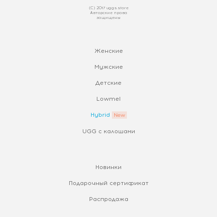
(С) 2017 uggs.store
Авторские права
защищены
Женские
Мужские
Детские
Lowmel
Hybrid
UGG с калошами
Новинки
Подарочный сертификат
Распродажа