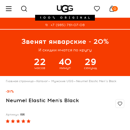
0
100% ORIGINAL
+7 (985) 761-07-08
Звенят январские - 20%
И скидки мчатся по кругу
22
40
28
часов
минут
секунд
Главная страница
—
Каталог
—
Мужские UGG
—
Neumel Elastic Men's Black
-31%
Neumel Elastic Men's Black
Артикул:
696