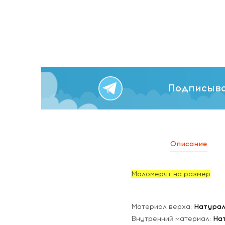
Подписыва
Описание
Маломерят на размер
Материал верха:
Натура
Внутренний материал:
На