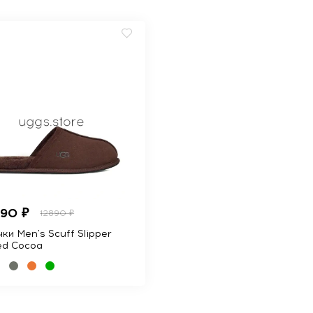
990 ₽
12890 ₽
ки Men's Scuff Slipper
ed Cocoa