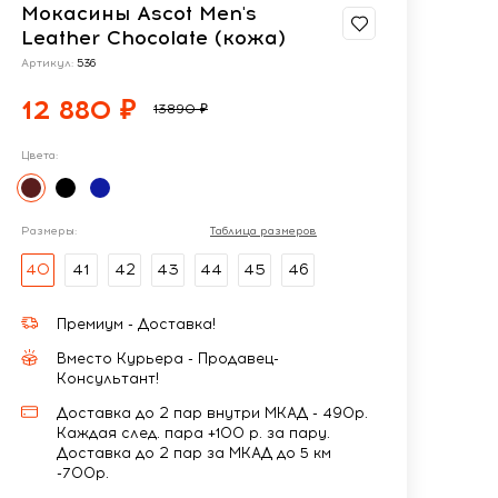
Мокасины Ascot Men's
Leather Chocolate (кожа)
Артикул:
536
12 880 ₽
13890 ₽
Цвета:
Размеры:
Таблица размеров
40
41
42
43
44
45
46
Премиум - Доставка!
Вместо Курьера - Продавец-
Консультант!
Доставка до 2 пар внутри МКАД - 490р.
Каждая след. пара +100 р. за пару.
Доставка до 2 пар за МКАД до 5 км
-700р.