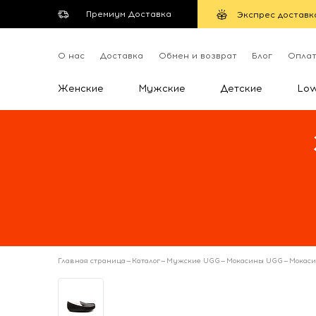
Премиум Доставка
Экспрес доставк
О нас
Доставка
Обмен и возврат
Блог
Опла
Женские
Мужские
Детские
Lo
Главная страница
—
Каталог
—
Мужские UGG
—
Мокасины UGG
—
Мокаси