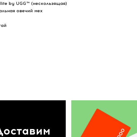
dlite by UGG™ (нескользящая)
альная овечий мех
тай
Доставим