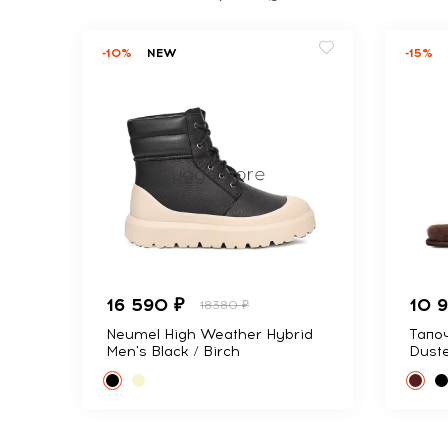
-10%
NEW
-15%
16 590 ₽
10 
18380 ₽
Neumel High Weather Hybrid
Тапоч
Men's Black / Birch
Dust