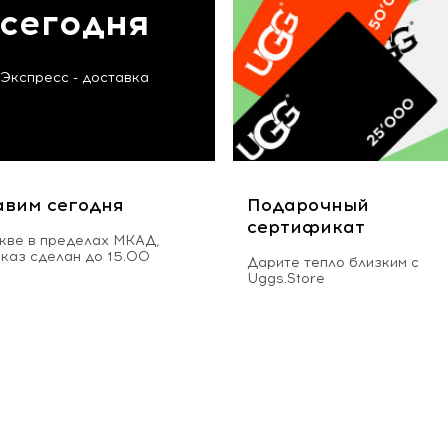
сегодня
Экспресс - доставка
авим сегодня
Подарочный
сертификат
кве в пределах МКАД,
аказ сделан до 15.00
Дарите тепло близким с
Uggs.Store