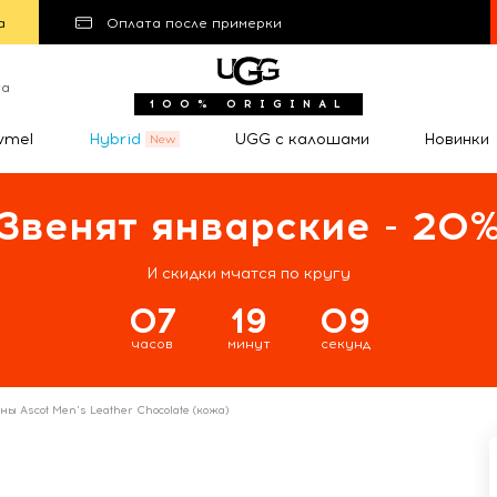
а
Оплата после примерки
та
100% ORIGINAL
wmel
Hybrid
UGG с калошами
Новинки
Звенят январские - 20
И скидки мчатся по кругу
07
19
09
часов
минут
секунд
ны Ascot Men's Leather Chocolate (кожа)