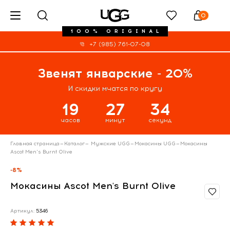
0
100% ORIGINAL
+7 (985) 761-07-08
Звенят январские - 20%
И скидки мчатся по кругу
19
27
33
часов
минут
секунд
Главная страница
—
Каталог
—
Мужские UGG
—
Мокасины UGG
—
Мокасины
Ascot Men's Burnt Olive
-8%
Мокасины Ascot Men's Burnt Olive
Артикул:
5346