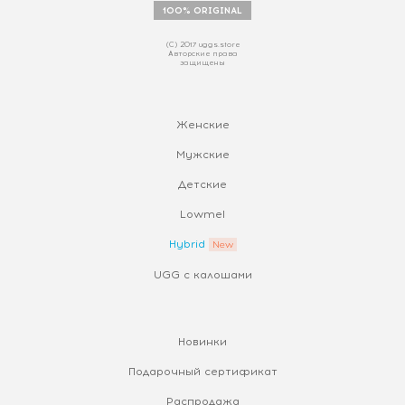
100% ORIGINAL
(С) 2017 uggs.store
Авторские права
защищены
Женские
Мужские
Детские
Lowmel
Hybrid
UGG с калошами
Новинки
Подарочный сертификат
Распродажа