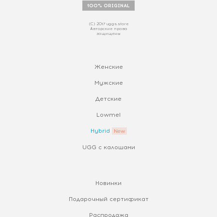
100% ORIGINAL
(С) 2017 uggs.store
Авторские права
защищены
Женские
Мужские
Детские
Lowmel
Hybrid
UGG с калошами
Новинки
Подарочный сертификат
Распродажа