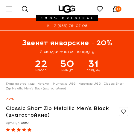
0
100% ORIGINAL
+7 (985) 761-07-08
Звенят январские - 20%
И скидки мчатся по кругу
22
50
30
часов
минут
секунд
Главная страница
—
Каталог
—
Мужские UGG
—
Короткие UGG
—
Classic Short
Zip Metallic Men's Black (влагостойкие)
-17%
Classic Short Zip Metallic Men's Black
(влагостойкие)
Артикул:
4560