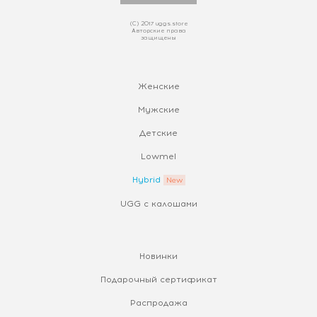
(С) 2017 uggs.store
Авторские права
защищены
Женские
Мужские
Детские
Lowmel
Hybrid
UGG с калошами
Новинки
Подарочный сертификат
Распродажа