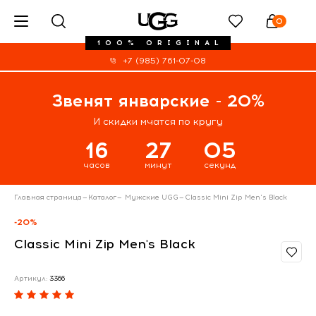
0
100% ORIGINAL
+7 (985) 761-07-08
Звенят январские - 20%
И скидки мчатся по кругу
16
27
05
часов
минут
секунд
Главная страница
—
Каталог
—
Мужские UGG
—
Classic Mini Zip Men's Black
-20%
Classic Mini Zip Men's Black
Артикул:
3366