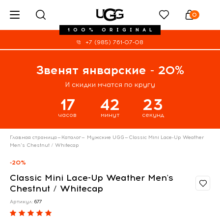
0
100% ORIGINAL
+7 (985) 761-07-08
Звенят январские - 20%
И скидки мчатся по кругу
17
42
22
часов
минут
секунд
Главная страница
—
Каталог
—
Мужские UGG
—
Classic Mini Lace-Up Weather
Men's Chestnut / Whitecap
-20%
Classic Mini Lace-Up Weather Men's
Chestnut / Whitecap
Артикул:
677