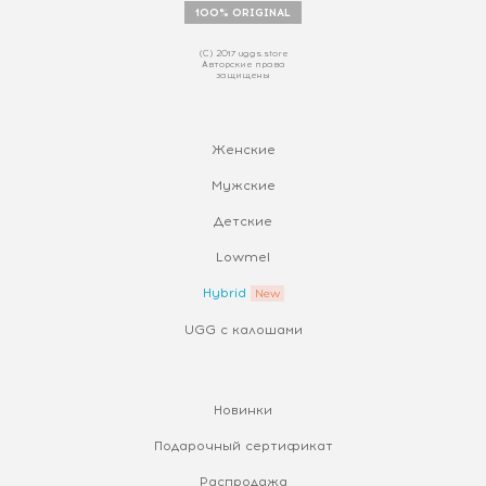
100% ORIGINAL
(С) 2017 uggs.store
Авторские права
защищены
Женские
Мужские
Детские
Lowmel
Hybrid
UGG с калошами
Новинки
Подарочный сертификат
Распродажа