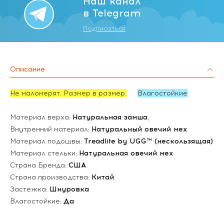
Наш канал
в Telegram
Подписаться
Описание
Не маломерят. Размер в размер.
Влагостойкие
Материал верха:
Натуральная замша
,
Внутренний материал:
Натуральный овечий мех
Материал подошвы:
Treadlite by UGG™ (нескользящая)
Материал стельки:
Натуральная овечий мех
Страна Бренда:
США
Страна производства:
Китай
Застежка:
Шнуровка
Влагостойкие:
Да