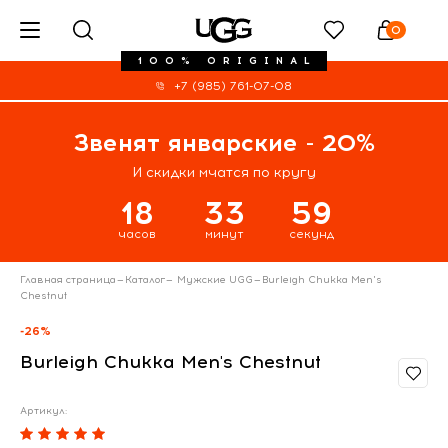
0
100% ORIGINAL
+7 (985) 761-07-08
Звенят январские - 20%
И скидки мчатся по кругу
18
33
58
часов
минут
секунд
Главная страница
—
Каталог
—
Мужские UGG
—
Burleigh Chukka Men's
Chestnut
-26%
Burleigh Chukka Men's Chestnut
Артикул: