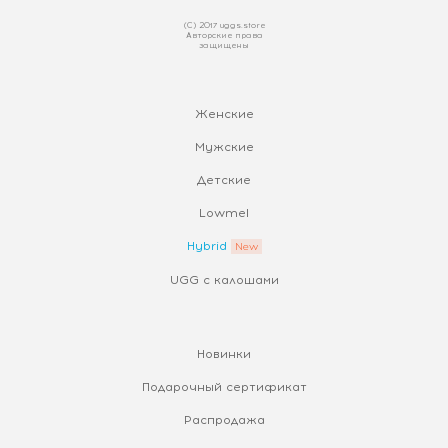
(С) 2017 uggs.store
Авторские права
защищены
Женские
Мужские
Детские
Lowmel
Hybrid
UGG с калошами
Новинки
Подарочный сертификат
Распродажа