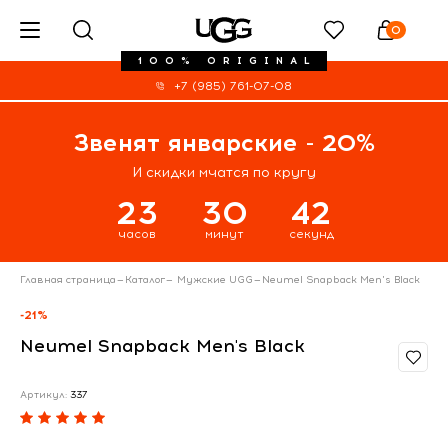
0
100% ORIGINAL
+7 (985) 761-07-08
Звенят январские - 20%
И скидки мчатся по кругу
23
30
42
часов
минут
секунд
Главная страница
—
Каталог
—
Мужские UGG
—
Neumel Snapback Men's Black
-21%
Neumel Snapback Men's Black
Артикул:
337