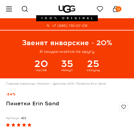
0
100% ORIGINAL
+7 (985) 761-07-08
Звенят январские - 20%
И скидки мчатся по кругу
20
35
24
часов
минут
секунд
Главная страница
—
Каталог
—
Детские UGG
—
Пинетки Erin Sand
-34%
Пинетки Erin Sand
Артикул:
422