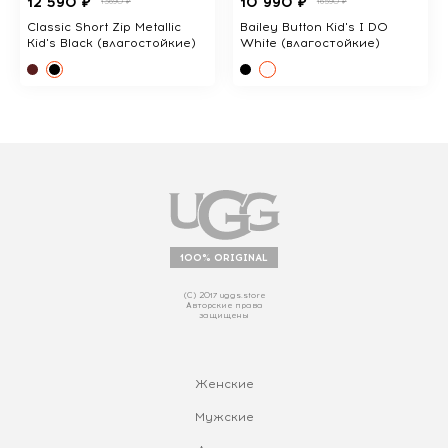
12 590 ₽
10 990 ₽
13690 ₽
16590 ₽
Classic Short Zip Metallic
Bailey Button Kid's I DO
Kid's Black (влагостойкие)
White (влагостойкие)
100% ORIGINAL
(С) 2017 uggs.store
Авторские права
защищены
Женские
Мужские