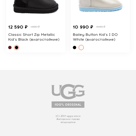
12 590 ₽
10 990 ₽
13690 ₽
16590 ₽
Classic Short Zip Metallic
Bailey Button Kid's I DO
Kid's Black (влагостойкие)
White (влагостойкие)
100% ORIGINAL
(С) 2017 uggs.store
Авторские права
защищены