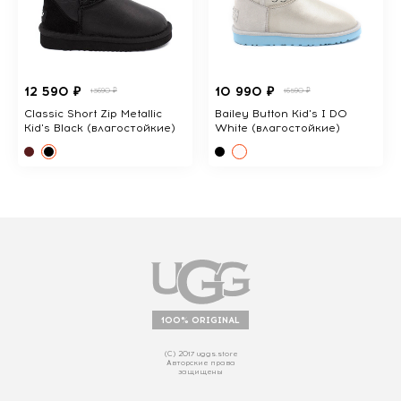
12 590 ₽
10 990 ₽
13690 ₽
16590 ₽
Classic Short Zip Metallic
Bailey Button Kid's I DO
Kid's Black (влагостойкие)
White (влагостойкие)
100% ORIGINAL
(С) 2017 uggs.store
Авторские права
защищены