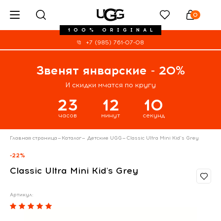
0
100% ORIGINAL
+7 (985) 761-07-08
Звенят январские - 20%
И скидки мчатся по кругу
23
12
10
часов
минут
секунд
Главная страница
—
Каталог
—
Детские UGG
—
Classic Ultra Mini Kid's Grey
-22%
Classic Ultra Mini Kid's Grey
Артикул: