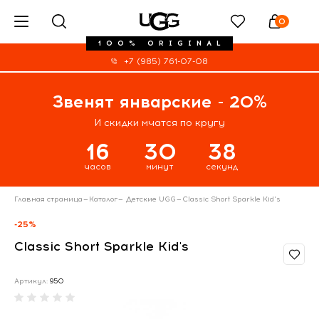
0
100% ORIGINAL
+7 (985) 761-07-08
Звенят январские - 20%
И скидки мчатся по кругу
16
30
37
часов
минут
секунд
Главная страница
—
Каталог
—
Детские UGG
—
Classic Short Sparkle Kid's
-25%
Classic Short Sparkle Kid's
Артикул:
950