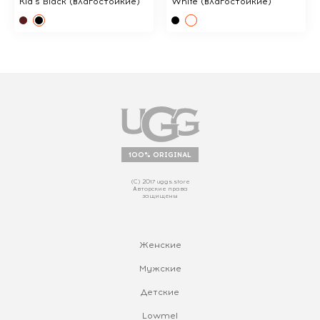
Kid's Black (влагостойкие)
White (влагостойкие)
100% ORIGINAL
(С) 2017 uggs.store
Авторские права
защищены
Женские
Мужские
Детские
Lowmel