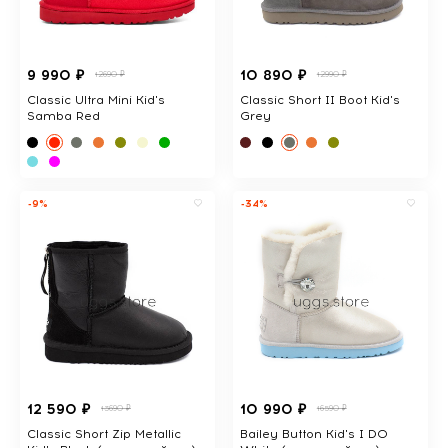
9 990 ₽
10 890 ₽
12690 ₽
12990 ₽
Classic Ultra Mini Kid's
Classic Short II Boot Kid's
Samba Red
Grey
-9%
-34%
12 590 ₽
10 990 ₽
13690 ₽
16590 ₽
Classic Short Zip Metallic
Bailey Button Kid's I DO