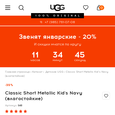
0
100% ORIGINAL
+7 (985) 761-07-08
Звенят январские - 20%
И скидки мчатся по кругу
11
34
45
часов
минут
секунд
Главная страница
—
Каталог
—
Детские UGG
—
Classic Short Metallic Kid's Navy
(влагостойкие)
-35%
Classic Short Metallic Kid's Navy
(влагостойкие)
Артикул:
948