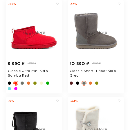
-22%
-17%
9 990 ₽
10 890 ₽
12690 ₽
12990 ₽
Classic Ultra Mini Kid's
Classic Short II Boot Kid's
Samba Red
Grey
-9%
-34%