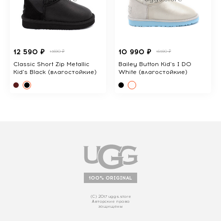
12 590 ₽
10 990 ₽
13690 ₽
16590 ₽
Classic Short Zip Metallic
Bailey Button Kid's I DO
Kid's Black (влагостойкие)
White (влагостойкие)
100% ORIGINAL
(С) 2017 uggs.store
Авторские права
защищены