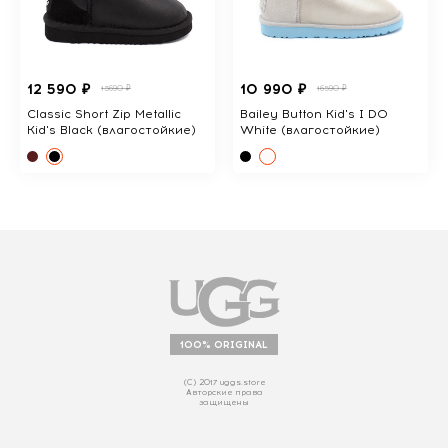
12 590 ₽
10 990 ₽
13690 ₽
16590 ₽
Classic Short Zip Metallic
Bailey Button Kid's I DO
Kid's Black (влагостойкие)
White (влагостойкие)
100% ORIGINAL
(С) 2017 uggs.store
Авторские права
защищены