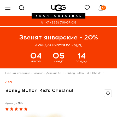
0
100% ORIGINAL
+7 (985) 761-07-08
Звенят январские - 20%
И скидки мчатся по кругу
04
05
14
часов
минут
секунд
Главная страница
—
Каталог
—
Детские UGG
—
Bailey Button Kid's Chestnut
-15%
Bailey Button Kid's Chestnut
Артикул:
965