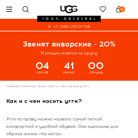
0
100% ORIGINAL
+7 (985) 761-07-08
Звенят январские - 20%
И скидки мчатся по кругу
04
41
00
часов
минут
секунд
Главная страница
—
Блог
—
Как и с чем носить угги?
Как и с чем носить угги?
Угги по праву можно назвать самой теплой,
комфортной и удобной обувью. Они идеальны для
образа жизни «На ногах».