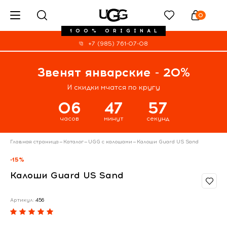
0
100% ORIGINAL
+7 (985) 761-07-08
Звенят январские - 20%
И скидки мчатся по кругу
06
47
57
часов
минут
секунд
Главная страница
—
Каталог
—
UGG с калошами
—
Калоши Guard US Sand
-15%
Калоши Guard US Sand
Артикул:
456