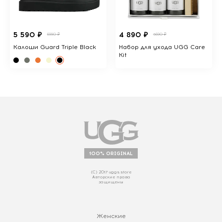
5 590 ₽
4 890 ₽
6990 ₽
5690 ₽
Калоши Guard Triple Black
Набор для ухода UGG Care
Kit
100% ORIGINAL
(С) 2017 uggs.store
Авторские права
защищены
Женские