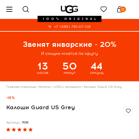
0
100% ORIGINAL
+7 (985) 761-07-08
Звенят январские - 20%
И скидки мчатся по кругу
13
50
43
часов
минут
секунд
Главная страница
—
Каталог
—
UGG с калошами
—
Калоши Guard US Grey
-15%
Калоши Guard US Grey
Артикул:
7658