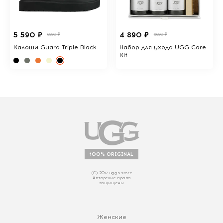
5 590 ₽
4 890 ₽
6990 ₽
5690 ₽
Калоши Guard Triple Black
Набор для ухода UGG Care
Kit
100% ORIGINAL
(С) 2017 uggs.store
Авторские права
защищены
Женские