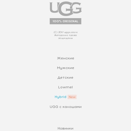
100% ORIGINAL
(С) 2017 uggs.store
Авторские права
защищены
Женские
Мужские
Детские
Lowmel
Hybrid
UGG с калошами
Новинки