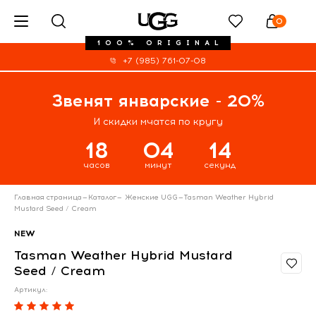
0
100% ORIGINAL
+7 (985) 761-07-08
Звенят январские - 20%
И скидки мчатся по кругу
18
04
13
часов
минут
секунд
Главная страница
—
Каталог
—
Женские UGG
—
Tasman Weather Hybrid
Mustard Seed / Cream
NEW
Tasman Weather Hybrid Mustard
Seed / Cream
Артикул: