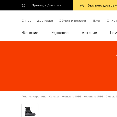
Премиум Доставка
Экспрес доставк
О нас
Доставка
Обмен и возврат
Блог
Опла
Женские
Мужские
Детские
Lo
Главная страница
—
Каталог
—
Женские UGG
—
Короткие UGG
—
Classic 