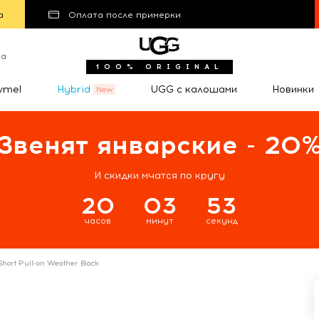
а
Оплата после примерки
та
100% ORIGINAL
wmel
Hybrid
UGG с калошами
Новинки
Звенят январские - 20
И скидки мчатся по кругу
20
03
52
часов
минут
секунд
Short Pull-on Weather Black