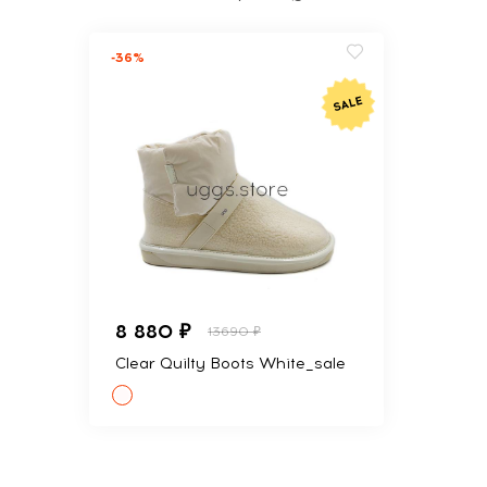
-36%
8 880 ₽
13690 ₽
Clear Quilty Boots White_sale