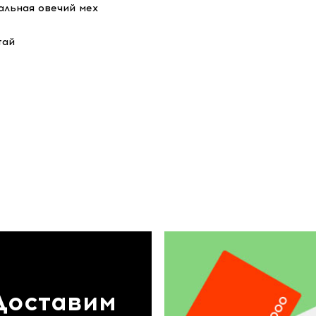
альная овечий мех
тай
Доставим