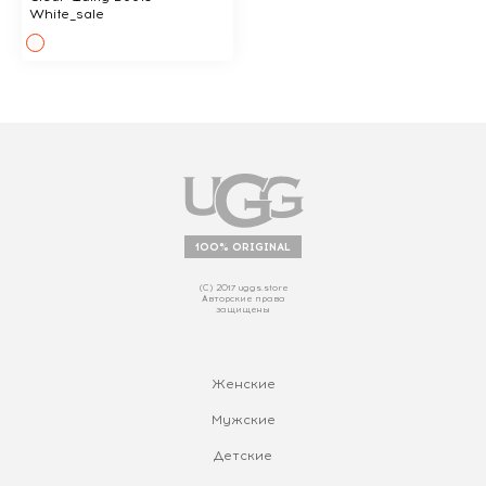
White_sale
100% ORIGINAL
(С) 2017 uggs.store
Авторские права
защищены
Женские
Мужские
Детские