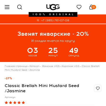
0
100% ORIGINAL
+7 (985) 761-07-08
Звенят январские - 20%
И скидки мчатся по кругу
03
25
49
часов
минут
секунд
Главная страница
—
Каталог
—
Женские UGG
—
Короткие UGG
—
Classic Brellah
Mini Mustard Seed /Jasmine
-27%
Classic Brellah Mini Mustard Seed
/Jasmine
Артикул: