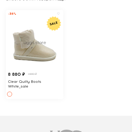
-36%
8 880 ₽
13690 ₽
Clear Quilty Boots
White_sale