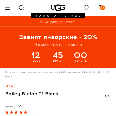
0
100% ORIGINAL
+7 (985) 761-07-08
Звенят январские - 20%
И скидки мчатся по кругу
12
44
59
часов
минут
секунд
Главная страница
—
Каталог
—
Женские UGG
—
Короткие UGG
—
Bailey Button II
Black
-34%
Bailey Button II Black
Артикул:
101