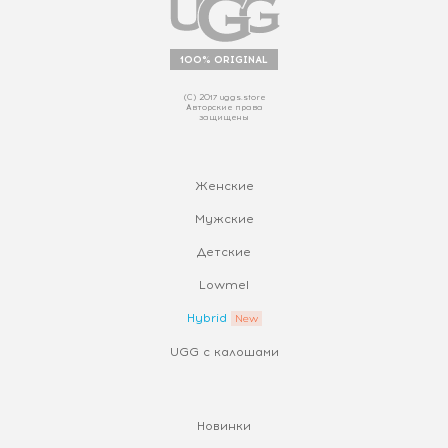
100% ORIGINAL
(С) 2017 uggs.store
Авторские права
защищены
Женские
Мужские
Детские
Lowmel
Hybrid
UGG с калошами
Новинки