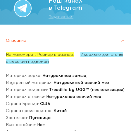
Наш канал
в Telegram
Подписаться
Описание
Не маломерят. Размер в размер.
Идеально для стопы
с высоким подъемом
Материал верха:
Натуральная замша
,
Внутренний материал:
Натуральный овечий мех
Материал подошвы:
Treadlite by UGG™ (нескользящая)
Материал стельки:
Натуральная овечий мех
Страна Бренда:
США
Страна производства:
Китай
Застежка:
Пуговица
Влагостойкие:
Нет