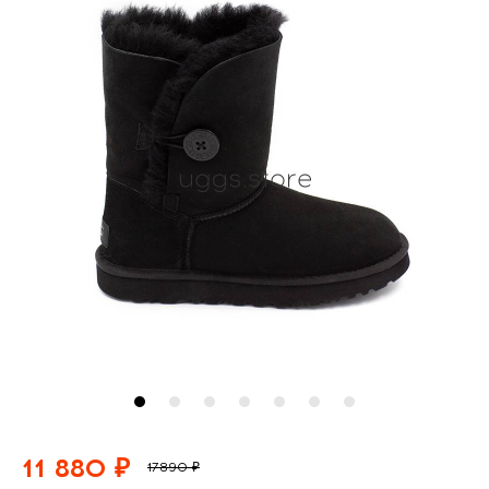
11 880 ₽
17890 ₽