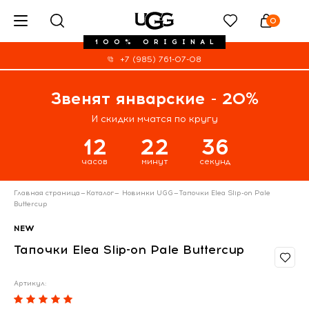
0
100% ORIGINAL
+7 (985) 761-07-08
Звенят январские - 20%
И скидки мчатся по кругу
12
22
36
часов
минут
секунд
Главная страница
—
Каталог
—
Новинки UGG
—
Тапочки Elea Slip-on Pale
Buttercup
NEW
Тапочки Elea Slip-on Pale Buttercup
Артикул: