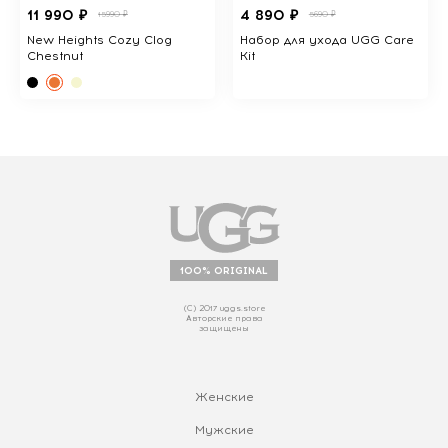
11 990 ₽
4 890 ₽
15990 ₽
5690 ₽
New Heights Cozy Clog
Набор для ухода UGG Care
Chestnut
Kit
100% ORIGINAL
(С) 2017 uggs.store
Авторские права
защищены
Женские
Мужские