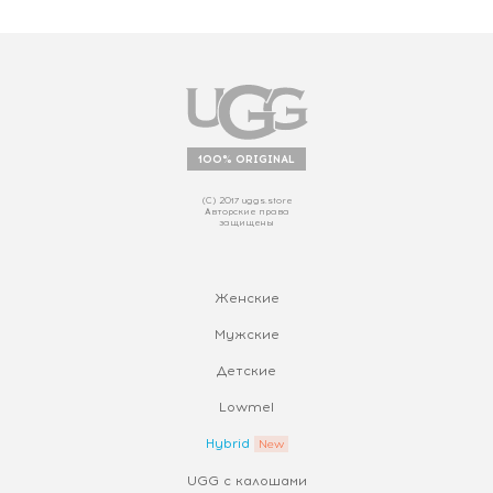
100% ORIGINAL
(С) 2017 uggs.store
Авторские права
защищены
Женские
Мужские
Детские
Lowmel
Hybrid
UGG с калошами