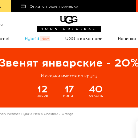
а
Оплата после примерки
та
100% ORIGINAL
wmel
Hybrid
UGG с калошами
Новинки
Звенят январские - 20
И скидки мчатся по кругу
12
17
40
часов
минут
секунд
man Weather Hybrid Men's Chestnut / Orange