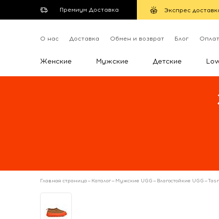
Премиум Доставка
Экспрес доставк
О нас
Доставка
Обмен и возврат
Блог
Опла
Женские
Мужские
Детские
Lo
Главная страница
—
Каталог
—
Мужские UGG
—
Влагостойкие UGG
—
Tas