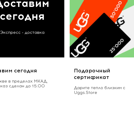
Доставим
сегодня
Экспресс - доставка
авим сегодня
Подарочный
сертификат
кве в пределах МКАД,
аказ сделан до 15.00
Дарите тепло близким с
Uggs.Store