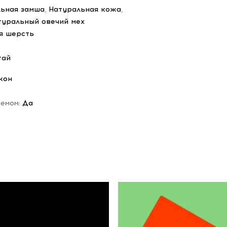
ьная замша
,
Натуральная кожа
,
туральный овечий мех
я шерсть
тай
кон
ъемом:
Да