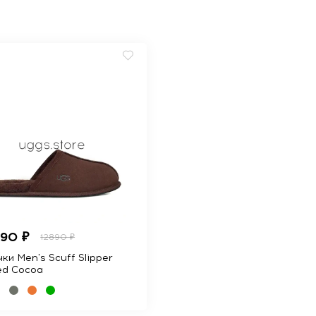
990 ₽
12890 ₽
ки Men's Scuff Slipper
ed Cocoa