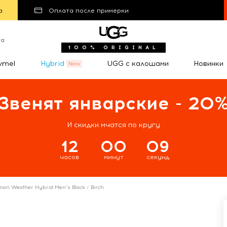
а
Оплата после примерки
та
100% ORIGINAL
wmel
Hybrid
UGG с калошами
Новинки
Звенят январские - 20
И скидки мчатся по кругу
12
00
08
часов
минут
секунд
man Weather Hybrid Men's Black / Birch