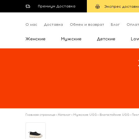
Премиум Доставка
Экспрес доставк
О нас
Доставка
Обмен и возврат
Блог
Опла
Женские
Мужские
Детские
Lo
Главная страница
—
Каталог
—
Мужские UGG
—
Влагостойкие UGG
—
Tas