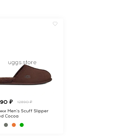
990 ₽
12890 ₽
ки Men's Scuff Slipper
ed Cocoa