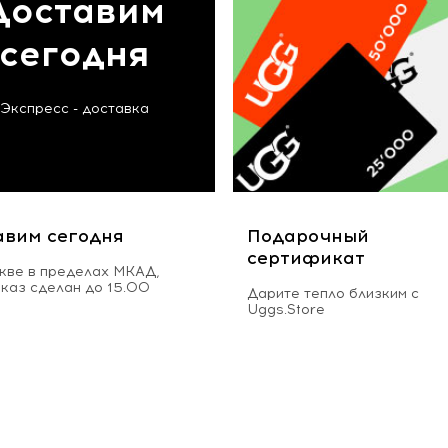
Доставим
сегодня
Экспресс - доставка
авим сегодня
Подарочный
сертификат
кве в пределах МКАД,
аказ сделан до 15.00
Дарите тепло близким с
Uggs.Store