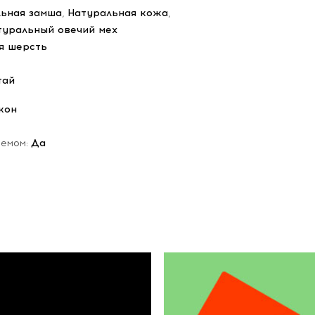
ьная замша
,
Натуральная кожа
,
туральный овечий мех
я шерсть
тай
кон
ъемом:
Да