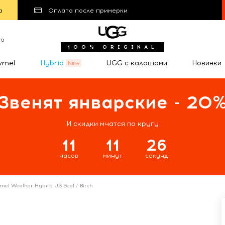
а
Оплата после примерки
та
100% ORIGINAL
wmel
Hybrid
UGG с калошами
Новинки
Звенят январские - 20
И скидки мчатся по кругу
11
11
26
часов
минут
секунд
mel Weather Hybrid US Seal / Birch