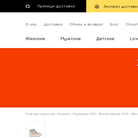
Премиум Доставка
Экспрес доставк
О нас
Доставка
Обмен и возврат
Блог
Опла
Женские
Мужские
Детские
Lo
Главная страница
—
Каталог
—
Мужские UGG
—
Влагостойкие UGG
—
Neu