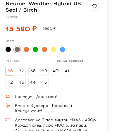
Neumel Weather Hybrid US
Seal / Birch
Артикул:
15 590 ₽
16990 ₽
Цвета:
Размеры:
Таблица размеров
36
37
38
39
40
41
42
43
44
45
Премиум - Доставка!
Вместо Курьера - Продавец-
Консультант!
Доставка до 2 пар внутри МКАД - 490р.
Каждая след. пара +100 р. за пару.
Доставка до 2 пар за МКАД до 5 км