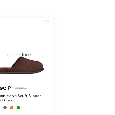
990 ₽
12890 ₽
ки Men's Scuff Slipper
ed Cocoa