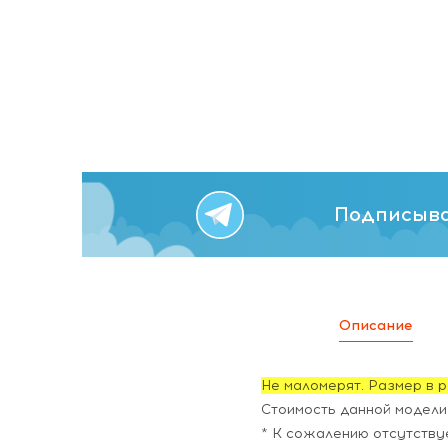
Подписыва
Описание
Не маломерят. Размер в р
Стоимость данной модели 
* К сожалению отсутству