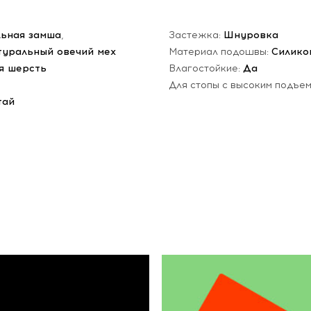
ьная замша
,
Застежка:
Шнуровка
туральный овечий мех
Материал подошвы:
Силико
я шерсть
Влагостойкие:
Да
Для стопы с высоким подъе
тай