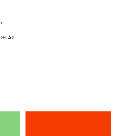
н
мом:
Да