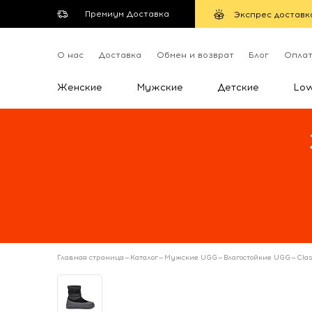
Премиум Доставка
Экспрес доставк
О нас
Доставка
Обмен и возврат
Блог
Опла
Женские
Мужские
Детские
Lo
Главная страница
—
Каталог
—
Мужские UGG
—
Влагостойкие UGG
—
Clas