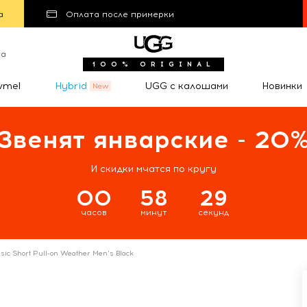
а
Оплата после примерки
та
100% ORIGINAL
wmel
Hybrid
UGG с калошами
Новинки
Звенят январские - 20
И скидки мчатся по кругу
00
58
29
часов
минут
секунд
sic Short Pull-on Weather Men's Black