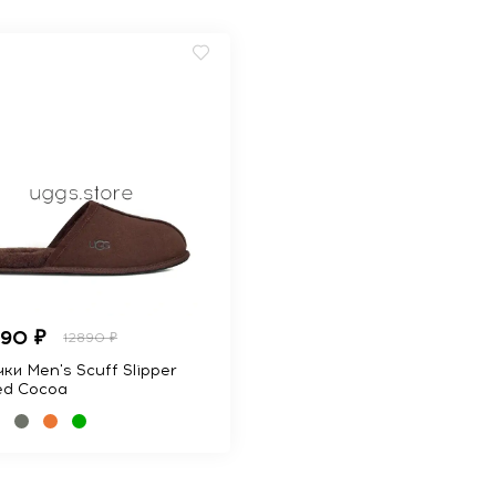
990 ₽
12890 ₽
ки Men's Scuff Slipper
ed Cocoa