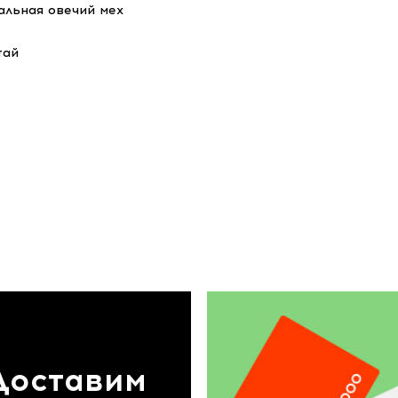
альная овечий мех
тай
Доставим