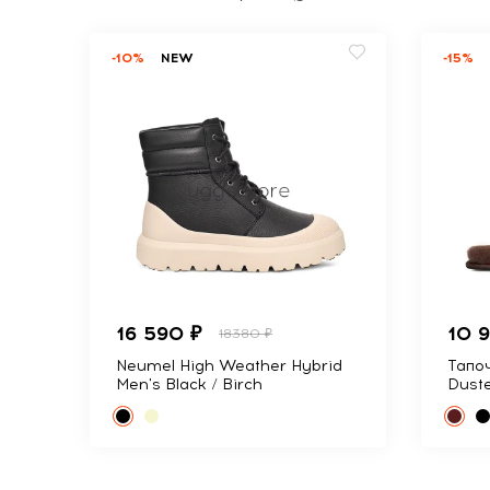
-10%
NEW
-15%
16 590 ₽
10 
18380 ₽
Neumel High Weather Hybrid
Тапоч
Men's Black / Birch
Dust