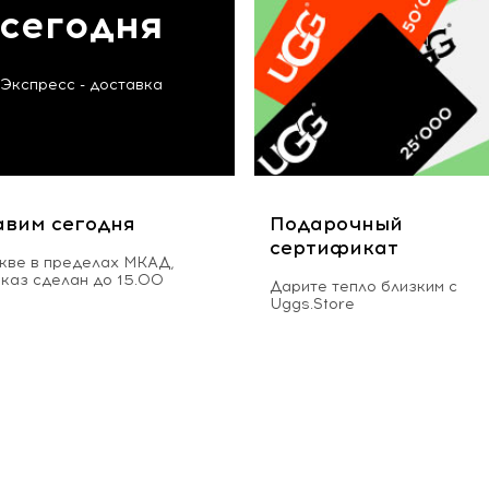
сегодня
Экспресс - доставка
авим сегодня
Подарочный
сертификат
кве в пределах МКАД,
аказ сделан до 15.00
Дарите тепло близким с
Uggs.Store