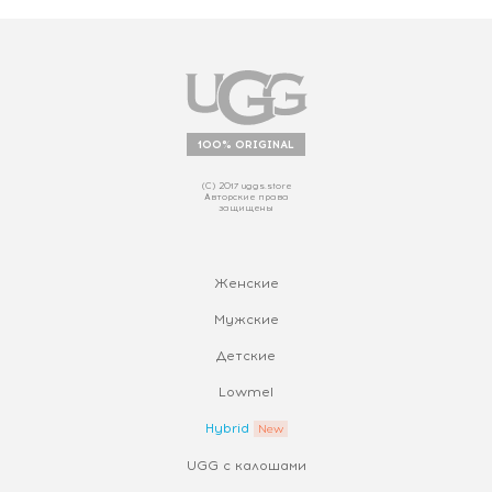
100% ORIGINAL
(С) 2017 uggs.store
Авторские права
защищены
Женские
Мужские
Детские
Lowmel
Hybrid
UGG с калошами