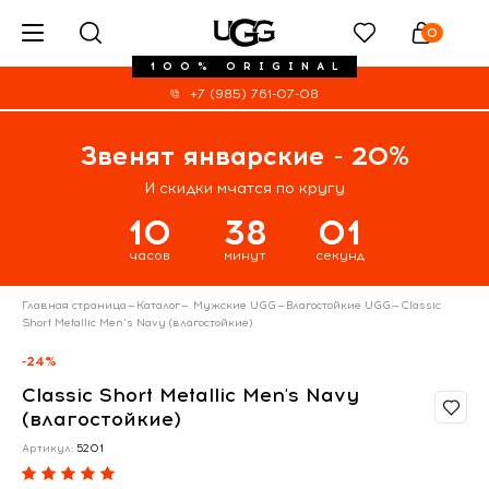
0
100% ORIGINAL
+7 (985) 761-07-08
Звенят январские - 20%
И скидки мчатся по кругу
10
38
00
часов
минут
секунд
Главная страница
—
Каталог
—
Мужские UGG
—
Влагостойкие UGG
—
Classic
Short Metallic Men's Navy (влагостойкие)
-24%
Classic Short Metallic Men's Navy
(влагостойкие)
Артикул:
5201