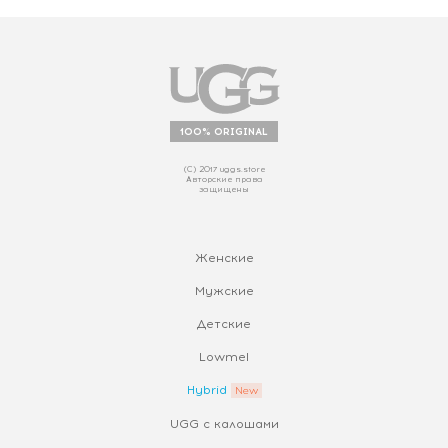
100% ORIGINAL
(С) 2017 uggs.store
Авторские права
защищены
Женские
Мужские
Детские
Lowmel
Hybrid
UGG с калошами