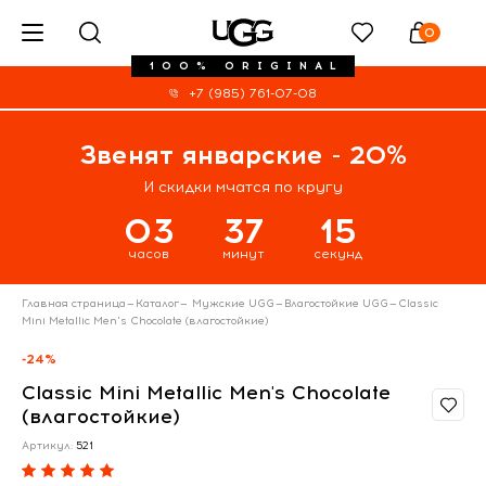
0
100% ORIGINAL
+7 (985) 761-07-08
Звенят январские - 20%
И скидки мчатся по кругу
03
37
15
часов
минут
секунд
Главная страница
—
Каталог
—
Мужские UGG
—
Влагостойкие UGG
—
Classic
Mini Metallic Men's Chocolate (влагостойкие)
-24%
Classic Mini Metallic Men's Chocolate
(влагостойкие)
Артикул:
521