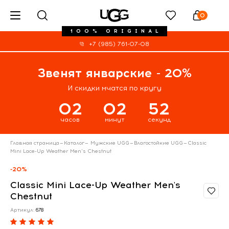
0
100% ORIGINAL
+7 (985) 761-07-08
Звенят январские - 20%
И скидки мчатся по кругу
02
02
52
часов
минут
секунд
Главная страница
—
Каталог
—
Мужские UGG
—
Влагостойкие UGG
—
Classic
Mini Lace-Up Weather Men's Chestnut
-20%
Classic Mini Lace-Up Weather Men's
Chestnut
Артикул:
678