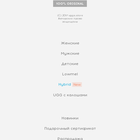
100% ORIGINAL
(С) 2017 uggs.store
Авторские права
защищены
Женские
Мужские
Детские
Lowmel
Hybrid
UGG с калошами
Новинки
Подарочный сертификат
Распродажа