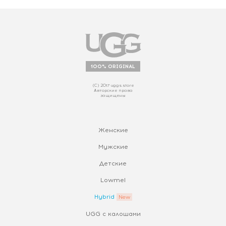
100% ORIGINAL
(С) 2017 uggs.store
Авторские права
защищены
Женские
Мужские
Детские
Lowmel
Hybrid
UGG с калошами