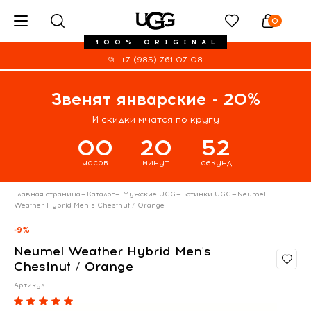
0
100% ORIGINAL
+7 (985) 761-07-08
Звенят январские - 20%
И скидки мчатся по кругу
00
20
52
часов
минут
секунд
Главная страница
—
Каталог
—
Мужские UGG
—
Ботинки UGG
—
Neumel
Weather Hybrid Men's Chestnut / Orange
-9%
Neumel Weather Hybrid Men's
Chestnut / Orange
Артикул: