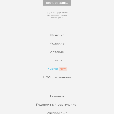
100% ORIGINAL
(С) 2017 uggs.store
Авторские права
защищены
Женские
Мужские
Детские
Lowmel
Hybrid
UGG с калошами
Новинки
Подарочный сертификат
Распродажа