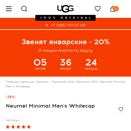
0
100% ORIGINAL
+7 (985) 761-07-08
Звенят январские - 20%
И скидки мчатся по кругу
05
36
24
часов
минут
секунд
Главная страница
—
Каталог
—
Мужские UGG
—
Ботинки UGG
—
Neumel Minimal
Men's Whitecap
-28%
Neumel Minimal Men's Whitecap
Артикул: