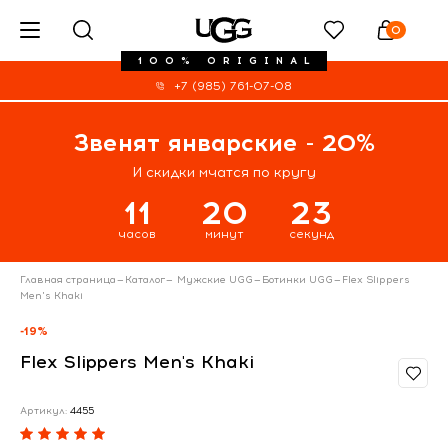
0
100% ORIGINAL
+7 (985) 761-07-08
Звенят январские - 20%
И скидки мчатся по кругу
11
20
23
часов
минут
секунд
Главная страница
—
Каталог
—
Мужские UGG
—
Ботинки UGG
—
Flex Slippers
Men's Khaki
-19%
Flex Slippers Men's Khaki
Артикул:
4455