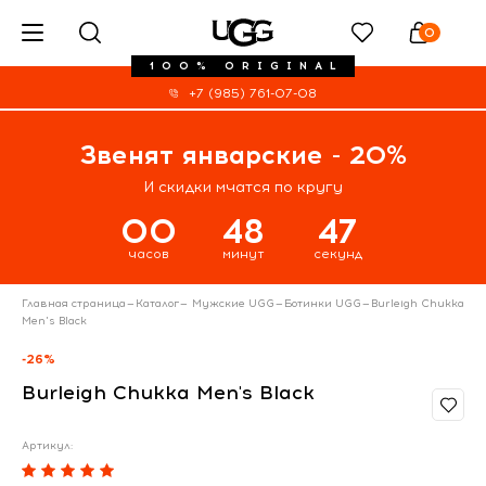
0
100% ORIGINAL
+7 (985) 761-07-08
Звенят январские - 20%
И скидки мчатся по кругу
00
48
46
часов
минут
секунд
Главная страница
—
Каталог
—
Мужские UGG
—
Ботинки UGG
—
Burleigh Chukka
Men's Black
-26%
Burleigh Chukka Men's Black
Артикул: