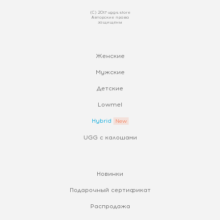
(С) 2017 uggs.store
Авторские права
защищены
Женские
Мужские
Детские
Lowmel
Hybrid
UGG с калошами
Новинки
Подарочный сертификат
Распродажа