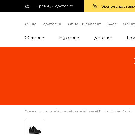
Премиум Доставка
Экспрес доставк
О нас
Доставка
Обмен и возврат
Блог
Опла
Женские
Мужские
Детские
Lo
Главная страница
—
Каталог
—
Lowmel
—
Lowmel Trainer Unisex Black