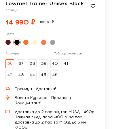
Lowmel Trainer Unisex Black
Артикул:
14 990 ₽
16890 ₽
Цвета:
Размеры:
Таблица размеров
36
37
38
39
40
41
42
43
44
45
46
Премиум - Доставка!
Вместо Курьера - Продавец-
Консультант!
Доставка до 2 пар внутри МКАД - 490р.
Каждая след. пара +100 р. за пару.
Доставка до 2 пар за МКАД до 5 км
-700р.