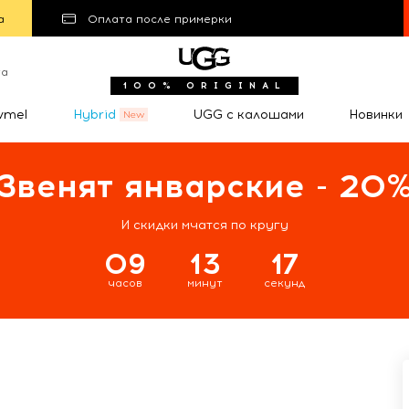
а
Оплата после примерки
та
100% ORIGINAL
wmel
Hybrid
UGG с калошами
Новинки
Звенят январские - 20
И скидки мчатся по кругу
09
13
16
часов
минут
секунд