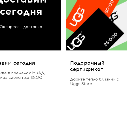
сегодня
Экспресс - доставка
авим сегодня
Подарочный
сертификат
кве в пределах МКАД,
аказ сделан до 15.00
Дарите тепло близким с
Uggs.Store