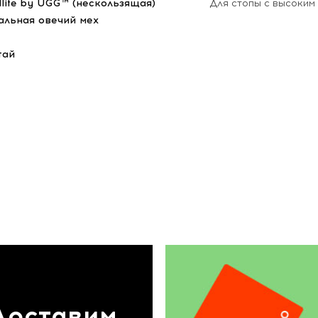
dlite by UGG™ (нескользящая)
Для стопы с высоким
альная овечий мех
тай
Доставим