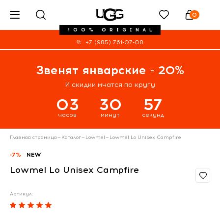
0
100% ORIGINAL
+7 (985) 761-07-08
Звенят январские - 20%
И скидки мчатся по кругу
03
30
56
часов
минут
секунд
Главная страница
—
Каталог
—
Lowmel
—
Lowmel Lo Unisex Campfire
-7%
NEW
Lowmel Lo Unisex Campfire
Артикул: