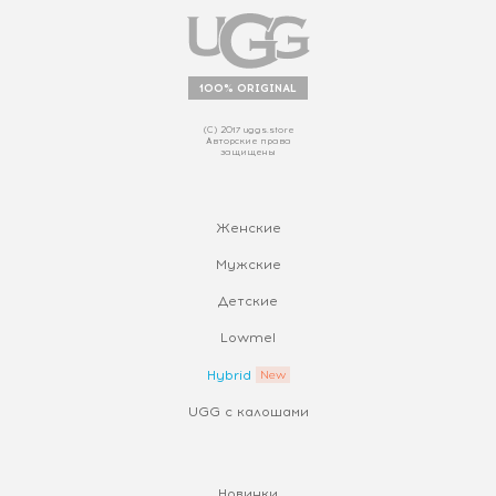
100% ORIGINAL
(С) 2017 uggs.store
Авторские права
защищены
Женские
Мужские
Детские
Lowmel
Hybrid
UGG с калошами
Новинки