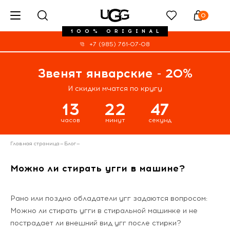
0
100% ORIGINAL
+7 (985) 761-07-08
Звенят январские - 20%
И скидки мчатся по кругу
13
22
47
часов
минут
секунд
Главная страница
—
Блог
—
Можно ли стирать угги в машине?
Рано или поздно обладатели угг задаются вопросом:
Можно ли стирать угги в стиральной машинке и не
пострадает ли внешний вид угг после стирки?