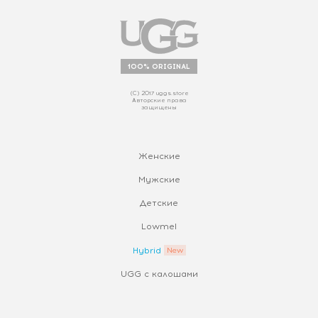
100% ORIGINAL
(С) 2017 uggs.store
Авторские права
защищены
Женские
Мужские
Детские
Lowmel
Hybrid
UGG с калошами