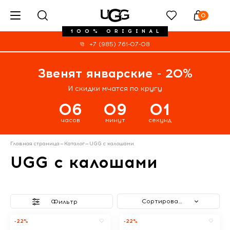
0
100% ORIGINAL
+7 (985) 761-07-08
Звенят январские - 20%
И скидки мчатся по кругу
06
09
01
часов
минут
секунд
Главная страница
—
Каталог
—
UGG с калошами
UGG с калошами
Сортировать
Фильтр
-22%
-22%