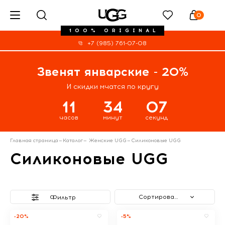
0
100% ORIGINAL
+7 (985) 761-07-08
Звенят январские - 20%
И скидки мчатся по кругу
11
34
06
часов
минут
секунд
Главная страница
—
Каталог
—
Женские UGG
—
Силиконовые UGG
Силиконовые UGG
Сортировать
Фильтр
-20%
-5%