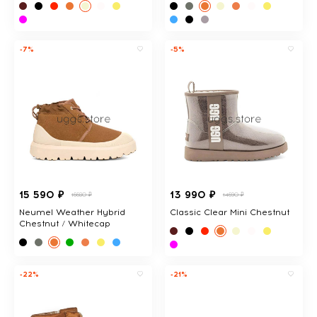
-7%
-5%
15 590 ₽
13 990 ₽
16680 ₽
14690 ₽
Neumel Weather Hybrid
Classic Clear Mini Chestnut
Chestnut / Whitecap
-22%
-21%