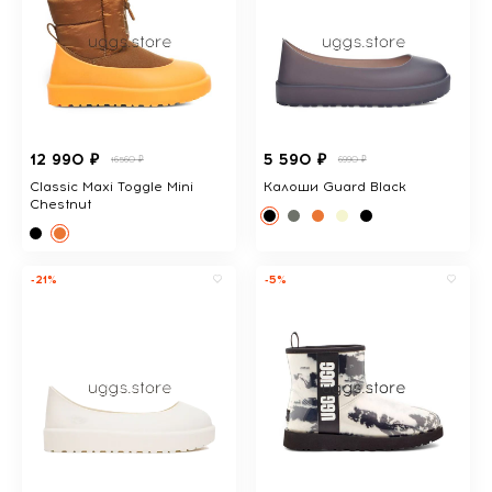
12 990 ₽
5 590 ₽
16560 ₽
6990 ₽
Classic Maxi Toggle Mini
Калоши Guard Black
Chestnut
-21%
-5%