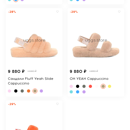
-28%
-29%
9 880 ₽
9 880 ₽
13560 ₽
13890 ₽
Сандали Fluff Yeah Slide
OH YEAH Cappuccino
Cappuccino
-29%