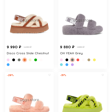
9 990 ₽
9 880 ₽
14390 ₽
13890 ₽
Disco Cross Slide Chestnut
OH YEAH Grey
-29%
-31%