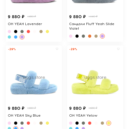
9 880 ₽
9 880 ₽
13890 ₽
13560 ₽
OH YEAH Lavender
Сандали Fluff Yeah Slide
Violet
-29%
-29%
9 880 ₽
9 880 ₽
13890 ₽
13890 ₽
OH YEAH Sky Blue
OH YEAH Yelow