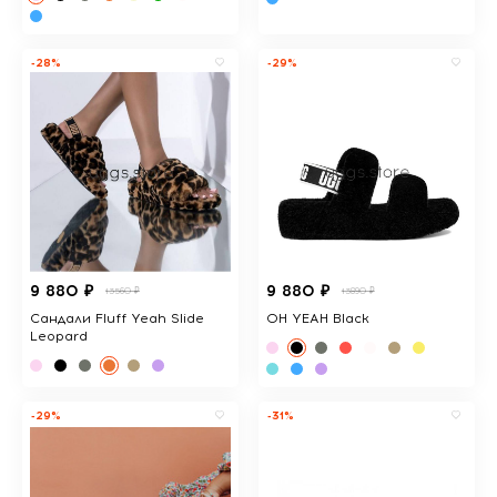
-28%
-29%
9 880 ₽
9 880 ₽
13560 ₽
13890 ₽
Сандали Fluff Yeah Slide
OH YEAH Black
Leopard
-29%
-31%