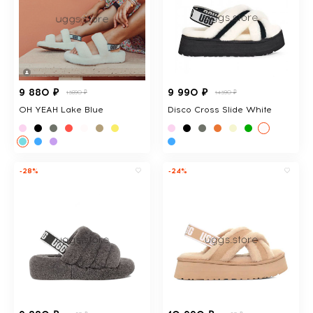
9 880 ₽
9 990 ₽
13890 ₽
14390 ₽
OH YEAH Lake Blue
Disco Cross Slide White
-28%
-24%