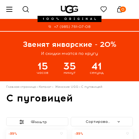
0
100% ORIGINAL
+7 (985) 761-07-08
Звенят январские - 20%
И скидки мчатся по кругу
15
35
41
часов
минут
секунд
Главная страница
—
Каталог
—
Женские UGG
—
С пуговицей
С пуговицей
Сортировать
Фильтр
-35%
-35%