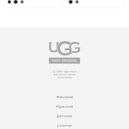
100% ORIGINAL
(С) 2017 uggs.store
Авторские права
защищены
Женские
Мужские
Детские
Lowmel