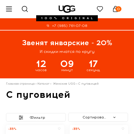
0
100% ORIGINAL
+7 (985) 761-07-08
Звенят январские - 20%
И скидки мчатся по кругу
12
09
16
часов
минут
секунд
Главная страница
—
Каталог
—
Женские UGG
—
С пуговицей
С пуговицей
Сортировать
Фильтр
-35%
-35%