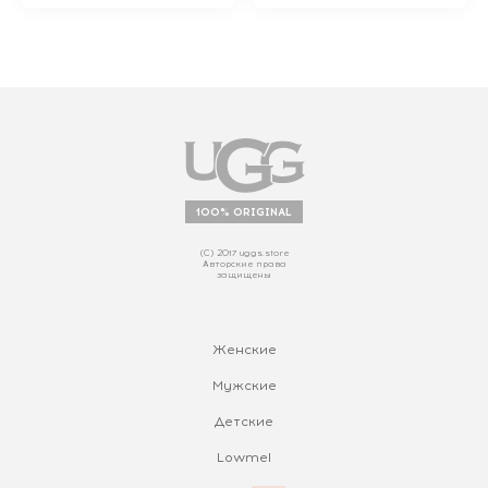
100% ORIGINAL
(С) 2017 uggs.store
Авторские права
защищены
Женские
Мужские
Детские
Lowmel