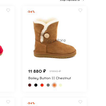
-34%
11 880 ₽
17890 ₽
Bailey Button II Chestnut
-34%