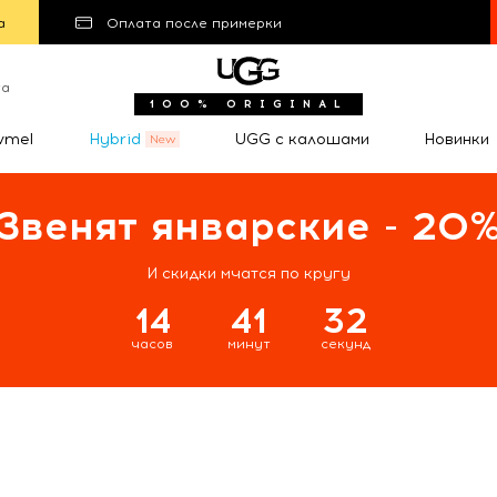
а
Оплата после примерки
та
100% ORIGINAL
wmel
Hybrid
UGG с калошами
Новинки
Звенят январские - 20
И скидки мчатся по кругу
14
41
32
часов
минут
секунд