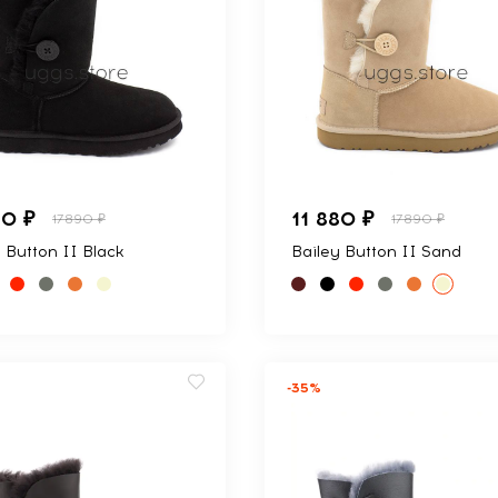
80 ₽
11 880 ₽
17890 ₽
17890 ₽
 Button II Black
Bailey Button II Sand
-35%