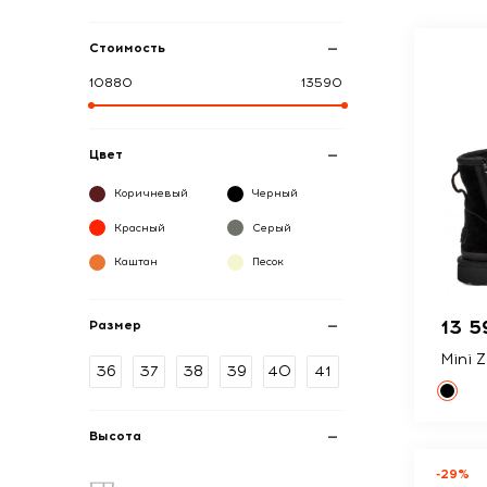
Стоимость
10880
13590
Цвет
Коричневый
Черный
Красный
Серый
Каштан
Песок
13 5
Размер
Mini 
36
37
38
39
40
41
Высота
-29%