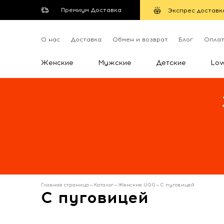
Премиум Доставка
Экспрес доставк
О нас
Доставка
Обмен и возврат
Блог
Опла
Женские
Мужские
Детские
Lo
Главная страница
—
Каталог
—
Женские UGG
—
С пуговицей
С пуговицей