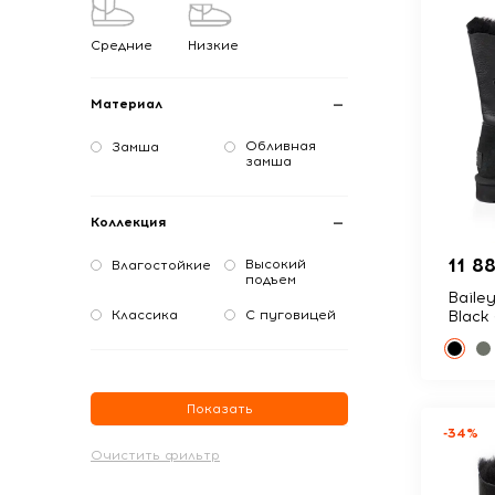
Средние
Низкие
Материал
Обливная
Замша
замша
Коллекция
11 8
Высокий
Влагостойкие
подъем
Bailey
Классика
С пуговицей
Black
Показать
-34%