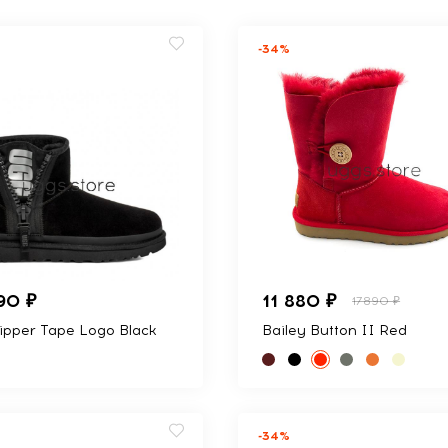
-34%
90 ₽
11 880 ₽
17890 ₽
Zipper Tape Logo Black
Bailey Button II Red
-34%