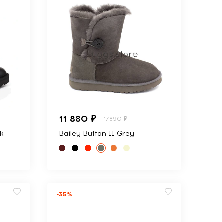
11 880 ₽
17890 ₽
ck
Bailey Button II Grey
-35%