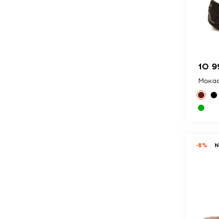
10 9
Мокас
-8%