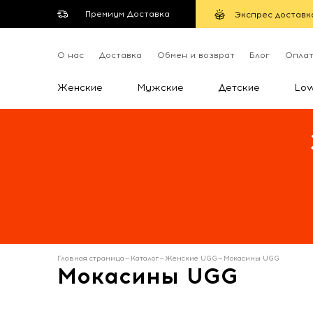
Премиум Доставка
Экспрес доставк
О нас
Доставка
Обмен и возврат
Блог
Опла
Женские
Мужские
Детские
Lo
Главная страница
—
Каталог
—
Женские UGG
—
Мокасины UGG
Мокасины UGG