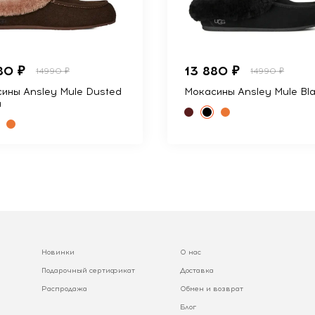
80 ₽
13 880 ₽
14990 ₽
14990 ₽
ины Ansley Mule Dusted
Мокасины Ansley Mule Bl
a
Новинки
О нас
Подарочный сертификат
Доставка
Распродажа
Обмен и возврат
Блог