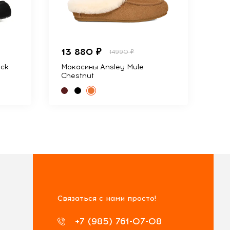
13 880 ₽
14990 ₽
ack
Мокасины Ansley Mule
Chestnut
Связаться с нами просто!
+7 (985) 761-07-08