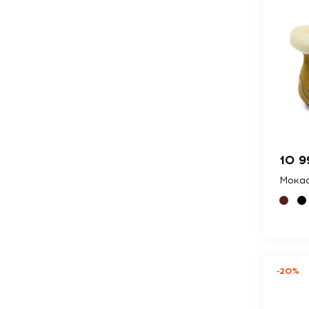
10 9
Мокас
-20%