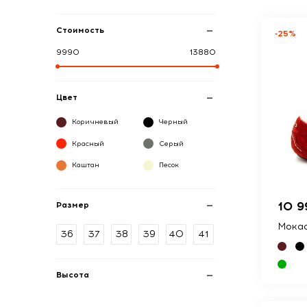
Стоимость
-25%
9990
13880
Цвет
Коричневый
Черный
Красный
Серый
Каштан
Песок
10 9
Размер
Мокас
36
37
38
39
40
41
Высота