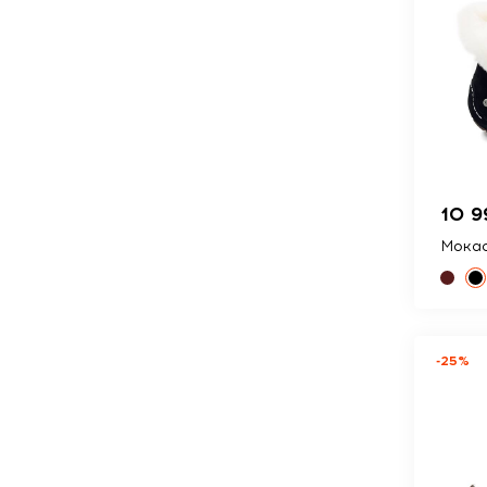
10 9
Мокас
-25%