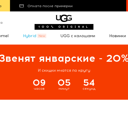
а
Оплата после примерки
та
100% ORIGINAL
wmel
Hybrid
UGG с калошами
Новинки
Звенят январские - 20
И скидки мчатся по кругу
09
05
53
часов
минут
секунд