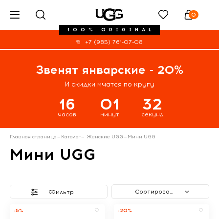
0
100% ORIGINAL
+7 (985) 761-07-08
Звенят январские - 20%
И скидки мчатся по кругу
16
01
31
часов
минут
секунд
Главная страница
—
Каталог
—
Женские UGG
—
Мини UGG
Мини UGG
Сортировать
Фильтр
-5%
-20%