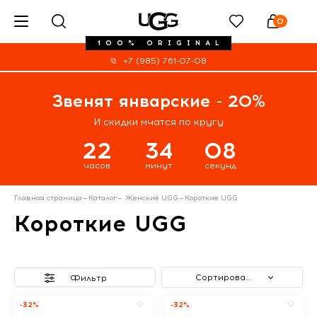
0
100% ORIGINAL
+7 (985) 761-07-08
Звенят январские - 20%
И скидки мчатся по кругу
22
34
08
часов
минут
секунд
Главная страница
—
Каталог
—
Женские UGG
—
Короткие UGG
Короткие UGG
Сортировать
Фильтр
-32%
-32%