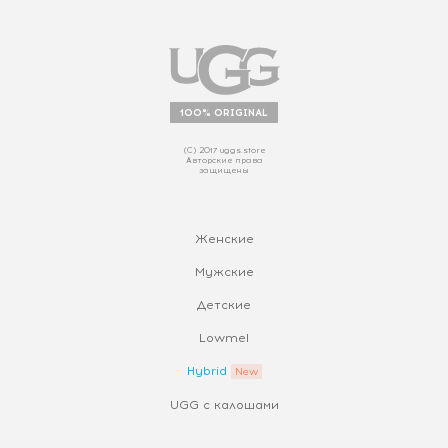
100% ORIGINAL
(С) 2017 uggs.store
Авторские права
защищены
Женские
Мужские
Детские
Lowmel
Hybrid
UGG с калошами