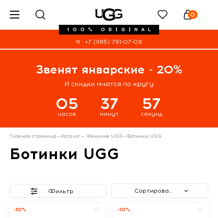
0
100% ORIGINAL
+7 (985) 761-07-08
Звенят январские - 20%
И скидки мчатся по кругу
05
37
57
часов
минут
секунд
Главная страница
—
Каталог
—
Женские UGG
—
Ботинки UGG
Ботинки UGG
Сортировать
Фильтр
-10%
-10%