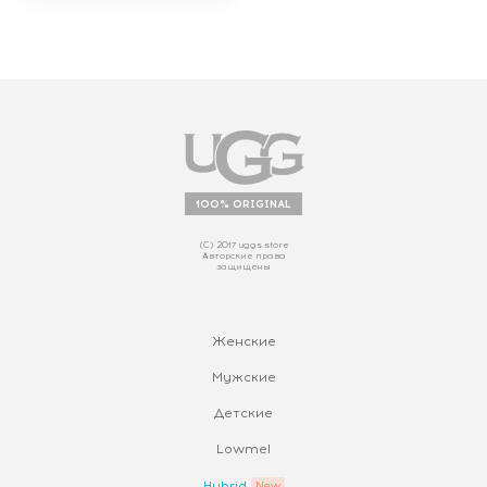
100% ORIGINAL
(С) 2017 uggs.store
Авторские права
защищены
Женские
Мужские
Детские
Lowmel
Hybrid