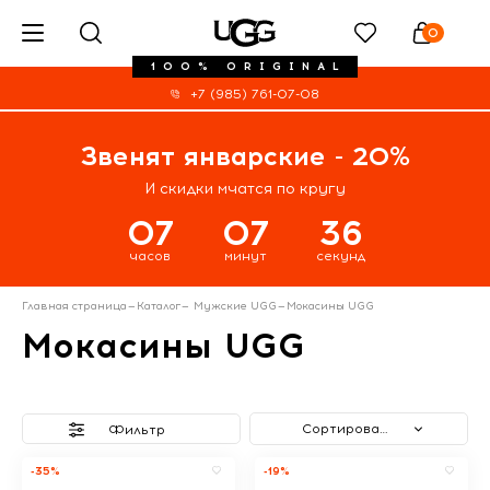
0
100% ORIGINAL
+7 (985) 761-07-08
Звенят январские - 20%
И скидки мчатся по кругу
07
07
36
часов
минут
секунд
Главная страница
—
Каталог
—
Мужские UGG
—
Мокасины UGG
Мокасины UGG
Сортировать
Фильтр
-35%
-19%