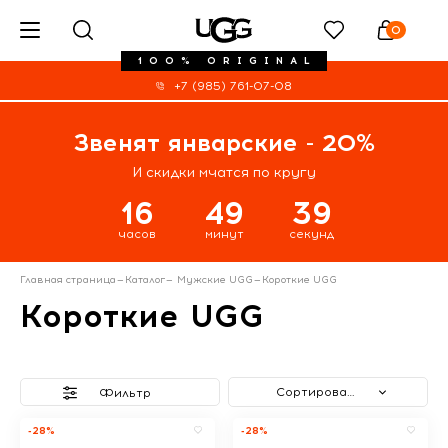
0
100% ORIGINAL
+7 (985) 761-07-08
Звенят январские - 20%
И скидки мчатся по кругу
16
49
39
часов
минут
секунд
Главная страница
—
Каталог
—
Мужские UGG
—
Короткие UGG
Короткие UGG
Сортировать
Фильтр
-28%
-28%