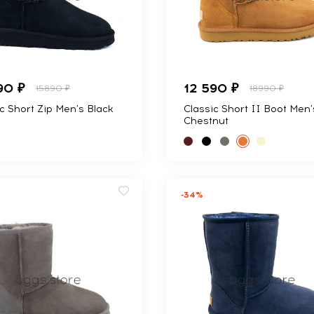
90 ₽
12 590 ₽
15890 ₽
18990 ₽
c Short Zip Men's Black
Classic Short II Boot Men'
Chestnut
-34%