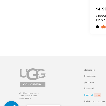
14 9
Class
Men's
Женские
Мужские
Детские
100% ORIGINAL
Lowmel
(С) 2017 uggs.store
Hybrid
Авторские права
защищены
UGG с калошами