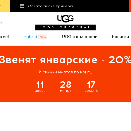
а
Оплата после примерки
та
100% ORIGINAL
wmel
Hybrid
UGG с калошами
Новинки
Звенят январские - 20
И скидки мчатся по кругу
11
28
16
часов
минут
секунд