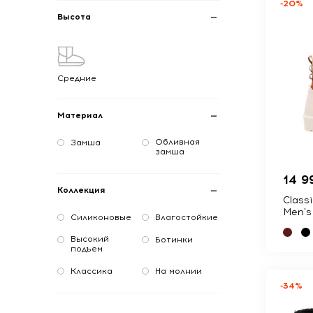
-20%
Высота
Средние
Материал
Обливная
Замша
замша
14 9
Коллекция
Class
Men's
Силиконовые
Влагостойкие
Высокий
Ботинки
подъем
Классика
На молнии
-34%