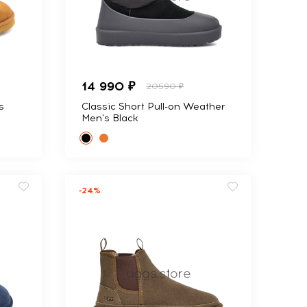
14 990 ₽
20590 ₽
s
Classic Short Pull-on Weather
Men's Black
-24%