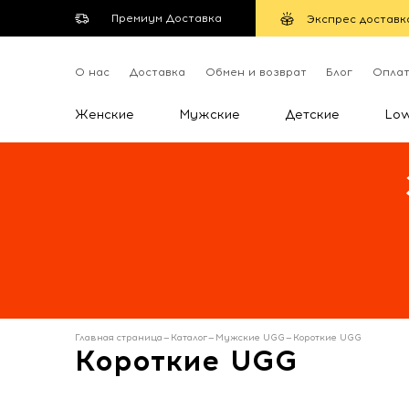
Премиум Доставка
Экспрес доставк
О нас
Доставка
Обмен и возврат
Блог
Опла
Женские
Мужские
Детские
Lo
Главная страница
—
Каталог
—
Мужские UGG
—
Короткие UGG
Короткие UGG