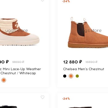
-24%
90 ₽
12 880 ₽
18690 ₽
16890 ₽
ic Mini Lace-Up Weather
Chelsea Men's Chestnut
 Chestnut / Whitecap
-24%