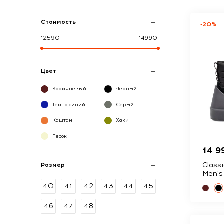
Стоимость
-20%
12590
14990
Цвет
Коричневый
Черный
Темно синий
Серый
Каштан
Хаки
Песок
14 9
Class
Размер
Men's
40
41
42
43
44
45
46
47
48