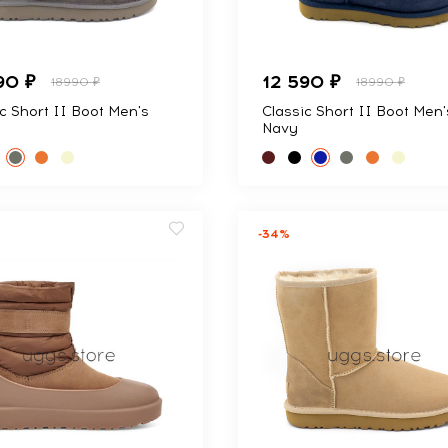
90 ₽
12 590 ₽
18990 ₽
18990 ₽
c Short II Boot Men's
Classic Short II Boot Men'
Navy
-34%