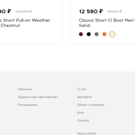
90 ₽
12 590 ₽
20590 ₽
18990 ₽
ic Short Pull-on Weather
Classic Short II Boot Men'
 Chestnut
Sand
Новинки
О нас
Подарочный сертификат
Доставка
Распродажа
Обмен и возврат
Блог
Оплата
Карта сайта