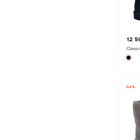
12 5
Classi
-34%