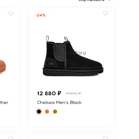
-24%
12 880 ₽
16890 ₽
ther
Chelsea Men's Black